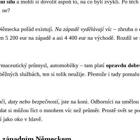
ní sílu
a mohli si dovolit aspoň to, na co byli zvyklí. Po těch
, ne?
Německa pořád existují.
Na západě vydělávají víc
– zhruba o 
m 5 200 eur na západě a asi 4 400 eur na východě. Rozdíl se 
farmaceutický průmysl, automobilky – tam platí
opravdu dobr
běžných službách, ten si tolik neužije. Přestože i tady pomalu
či, daty nebo bezpečností
, jste na koni. Odborníci na umělou
 dat si můžou říct o mnohem víc než průměr. Prostě svět se p
í jako oko v hlavě.
 a západním Německem