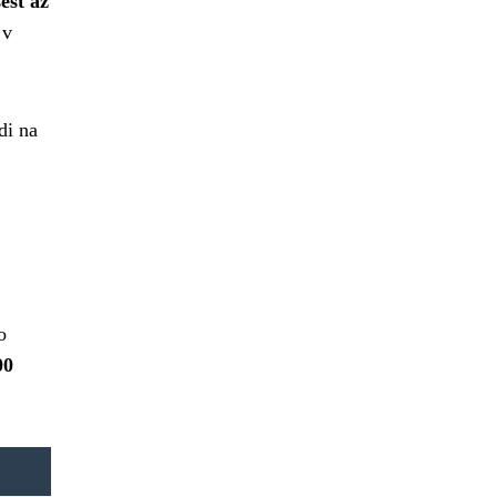
est až
 v
di na
o
00