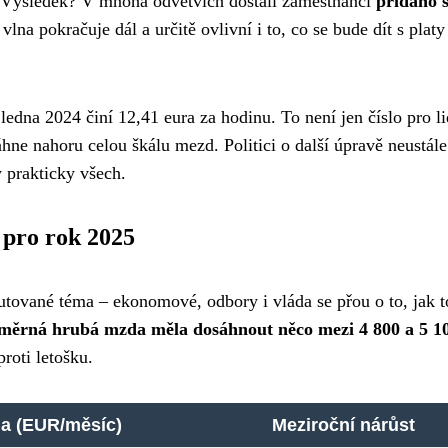
a. Výsledek? V mnoha odvětvích dostali zaměstnanci
přidáno š
lna pokračuje dál a určitě ovlivní i to, co se bude dít s platy
na 2024 činí 12,41 eura za hodinu. To není jen číslo pro li
ne nahoru celou škálu mezd. Politici o další úpravě neustále
y prakticky všech.
pro rok 2025
ované téma – ekonomové, odbory i vláda se přou o to, jak t
měrná hrubá mzda měla dosáhnout něco mezi 4 800 a 5 1
proti letošku.
a (EUR/měsíc)
Meziroční nárůst