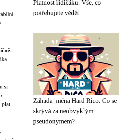
Platnost řidičáku: Vše, co
potřebujete vědět
abilní
y
íčně
.
ika
u si
o
Záhada jména Hard Rico: Co se
 plat
skrývá za neobvyklým
pseudonymem?
y