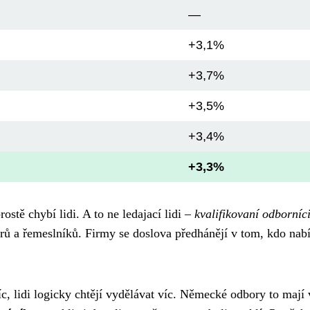
—
+3,1%
+3,7%
+3,5%
+3,4%
+3,3%
stě chybí lidi. A to ne ledajací lidi –
kvalifikovaní odborníci
nýrů a řemeslníků. Firmy se doslova předhánějí v tom, kdo nab
c, lidi logicky chtějí vydělávat víc. Německé odbory to mají 