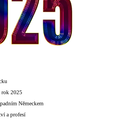
cku
 rok 2025
 západním Německem
í a profesí