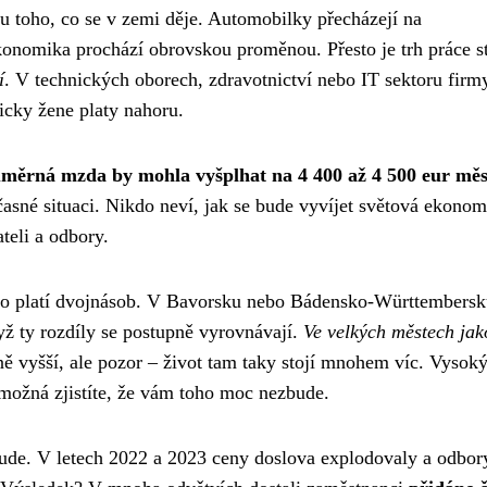
tu toho, co se v zemi děje. Automobilky přecházejí na
 ekonomika prochází obrovskou proměnou. Přesto je trh práce st
í
. V technických oborech, zdravotnictví nebo IT sektoru firm
icky žene platy nahoru.
měrná mzda by mohla vyšplhat na 4 400 až 4 500 eur měs
asné situaci. Nikdo neví, jak se bude vyvíjet světová ekonom
teli a odbory.
to platí dvojnásob. V Bavorsku nebo Bádensko-Württembersk
yž ty rozdíly se postupně vyrovnávají.
Ve velkých městech jak
ě vyšší, ale pozor – život tam taky stojí mnohem víc. Vysoký
 možná zjistíte, že vám toho moc nezbude.
všude. V letech 2022 a 2023 ceny doslova explodovaly a odbor