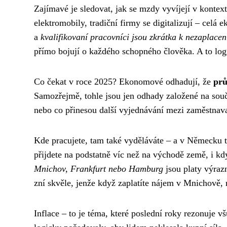
Zajímavé je sledovat, jak se mzdy vyvíjejí v kontex
elektromobily, tradiční firmy se digitalizují – celá
a
kvalifikovaní pracovníci jsou zkrátka k nezaplacen
přímo bojují o každého schopného člověka. A to log
Co čekat v roce 2025? Ekonomové odhadují, že
prů
Samozřejmě, tohle jsou jen odhady založené na souč
nebo co přinesou další vyjednávání mezi zaměstnava
Kde pracujete, tam také vyděláváte – a v Německu 
přijdete na podstatně víc než na východě země, i kd
Mnichov, Frankfurt nebo Hamburg
jsou platy výrazn
zní skvěle, jenže když zaplatíte nájem v Mnichově,
Inflace – to je téma, které poslední roky rezonuje 