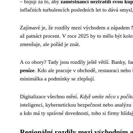
– bojují za to, aby
zaměstnanci neztratili svou kup
inflačních turbulencích posledních let to dává smysl
Zajímavé je, že rozdíly mezi východem a západem 
až patnáct procent. V roce 2025 by to mělo být kole
zmenšuje, ale pořád je znát.
A co obory? Tady jsou rozdíly ještě větší. Banky, 
peníze
. Kdo ale pracuje v obchodě, restauraci nebo 
minimálka a podmínky se zlepšují.
Digitalizace všechno mění.
Když umíte něco s počíta
inteligenci, kybernetickou bezpečnost nebo analýzu
a kdo má ty správné dovednosti, toho si firmy hlídaj
Regionální rozdíly mezi východním