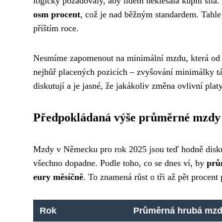
logicky požadovaly, aby lidem neklesala kupní síl
osm procent
, což je nad běžným standardem. Tahle v
příštím roce.
Nesmíme zapomenout na minimální mzdu, která od led
nejhůř placených pozicích – zvyšování minimálky táh
diskutují a je jasné, že jakákoliv změna ovlivní plat
Předpokládaná výše průměrné mzdy 
Mzdy v Německu pro rok 2025 jsou teď hodně diskut
všechno dopadne. Podle toho, co se dnes ví, by
prů
eury měsíčně
. To znamená růst o tři až pět procent 
Rok
Průměrná hrubá mzd