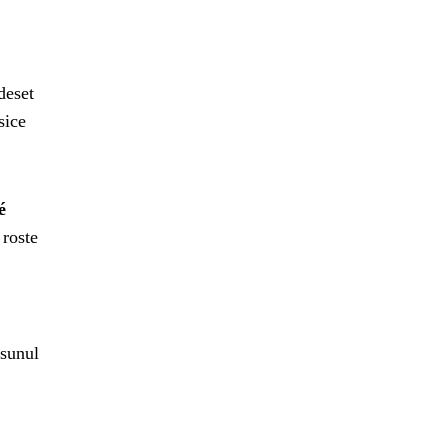
deset
sice
é
 roste
osunul