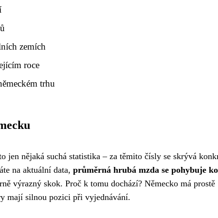
í
ců
ních zemích
ejícím roce
 německém trhu
ěmecku
to jen nějaká suchá statistika – za těmito čísly se skrývá konk
váte na aktuální data,
průměrná hrubá mzda se pohybuje ko
ěrně výrazný skok. Proč k tomu dochází? Německo má prostě
y mají silnou pozici při vyjednávání.